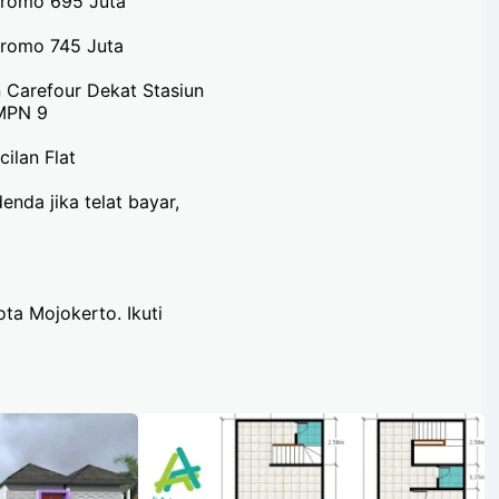
Promo 695 Juta
Promo 745 Juta
n Carefour Dekat Stasiun
SMPN 9
ilan Flat
nda jika telat bayar,
a Mojokerto. Ikuti