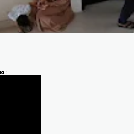
rto
: