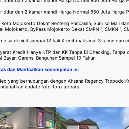
mar tidur dan 2 kamar mandi Harga Normal 800 Juta Harga 
mar tidur dan 2 kamar mandi Harga Normal 850 Juta Harga 
at Kota Mojokerto Dekat Benteng Pancasila, Sunrise Mall da
al Mojokerto, ByPass Mojokerto Dekat SMPN 1, SMKN 1, 
sa di cicil sampai 12 kali Kredit maksimal 3 tahun dan cic
arat Kredit Hanya KTP dan KK Tanpa BI Checking, Tanpa de
al Bayar. Garansi Bangunan Sampai 10 Tahun
tas dan Manfaatkan kesempatan ini
video yang berhubungan dengan Ahsana Regency Tropodo Kot
endapatkan update foto-foto terbaru.