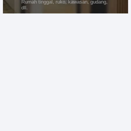
Rumah tinggal, ruko, kawasan, gudang,
dll.