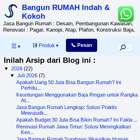
Bangun RUMAH Indah &
Kokoh
Jasa Bangun Rumah : Desain, Pembangunan Kawasan,
Renovasi : Pagar, Kanopi, Atap, Plafon, Konstruksi Baja,
📞 Pesan
☰
💽 Produk ▾
▾
Inilah Arsip dari Blog ini :
▼
2026
(22)
▼
Juli 2026
(7)
Apakah Uang 50 Juta Bisa Bangun Rumah? Ini
Perhitu...
Keuntungan Menggunakan Baja Ringan untuk Rangka
At...
Jasa Bangun Rumah Lengkap: Solusi Praktis
Mewujudk...
Apakah Budget 30 Juta Bisa Bikin Rumah? Ini Fakta ...
Renovasi Rumah Jawa Timur: Solusi Meningkatkan
Ken...
Jasa Bangun Rumah Surabaya: Wujudkan Hunian