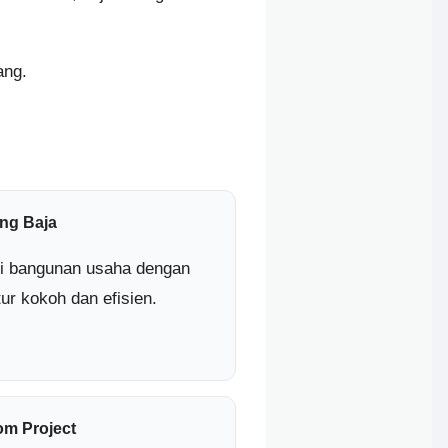
ang.
ng Baja
i bangunan usaha dengan
tur kokoh dan efisien.
om Project