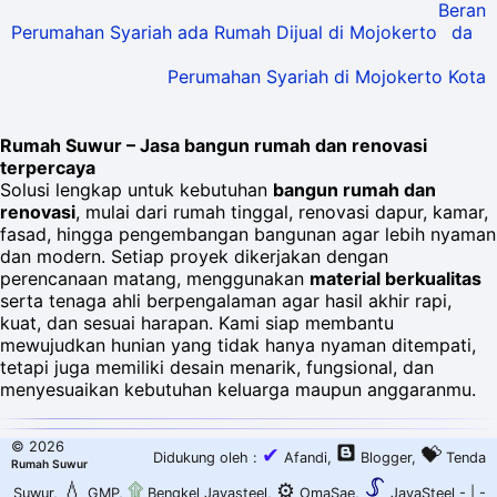
Beran
Perumahan Syariah ada Rumah Dijual di Mojokerto
da
Perumahan Syariah di Mojokerto Kota
Rumah Suwur – Jasa bangun rumah dan renovasi
terpercaya
Solusi lengkap untuk kebutuhan
bangun rumah dan
renovasi
, mulai dari rumah tinggal, renovasi dapur, kamar,
fasad, hingga pengembangan bangunan agar lebih nyaman
dan modern. Setiap proyek dikerjakan dengan
perencanaan matang, menggunakan
material berkualitas
serta tenaga ahli berpengalaman agar hasil akhir rapi,
kuat, dan sesuai harapan. Kami siap membantu
mewujudkan hunian yang tidak hanya nyaman ditempati,
tetapi juga memiliki desain menarik, fungsional, dan
menyesuaikan kebutuhan keluarga maupun anggaranmu.
©
2026
✔
💝
Didukung oleh :
Afandi
,
Blogger
,
Tenda
Rumah Suwur
💧
۩
⚙️
Suwur
,
GMP
,
Bengkel Jayasteel
,
OmaSae
,
JayaSteel -
| -