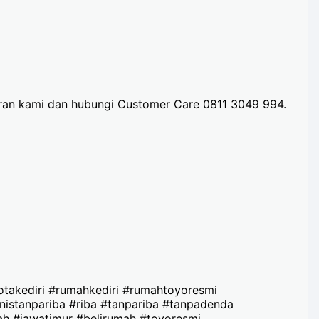
aran kami dan hubungi Customer Care 0811 3049 994.
otakediri #rumahkediri #rumahtoyoresmi
snistanpariba #riba #tanpariba #tanpadenda
h #jawatimur #belirumah #toyoresmi