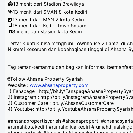
🏟13 menit dari Stadion Brawijaya
📚13 menit dari SMAN 8 kota Kediri
📕13 menit dari MAN 2 kota Kediri
🛒16 menit dari Kediri Town Square
🚦18 menit dari stasiun kota Kediri
Tertarik untuk bisa menghuni Townhouse 2 Lantai di A
Nikmati keseruan dan kebahagiaan tinggal di Ahsana Sy
====
Tag teman-temanmu dan bagikan informasi bermanfaat 
🌐Follow Ahsana Property Syariah
Website :
www.ahsanaproperty.com
1) Fanspage : http://bit.ly/FanspageAhsanaPropertySyar
2) Instagram : http://bit.ly/InstagramAhsanaPropertySya
3) Customer Care : bit.ly/AhsanaCustomerCare
4) Youtube: http://bit.ly/YoutubeAhsanaPropertySyaria
#ahsanapropertisyariah #ahsanaproperti #ahsanasyari
#rumahkotakediri #rumahdijualkediri #rumahdijualsing
#tanpakprbank #tanpasita #tanpaakadbermasalah #inf