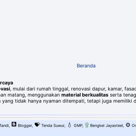
Beranda
rcaya
vasi
, mulai dari rumah tinggal, renovasi dapur, kamar, f
naan matang, menggunakan
material berkualitas
serta tenag
yang tidak hanya nyaman ditempati, tetapi juga memiliki 
💝
💧
۩
⚙️
fandi
,
Blogger
,
Tenda Suwur
,
GMP
,
Bengkel Jayasteel
,
Om