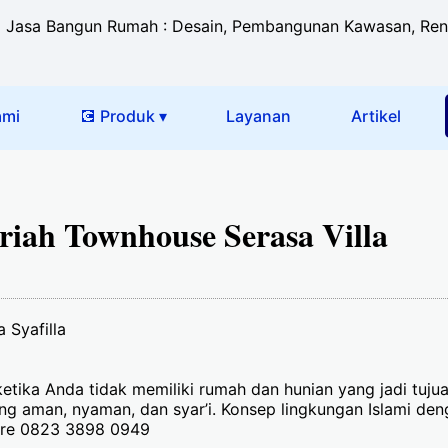
Jasa Bangun Rumah : Desain, Pembangunan Kawasan, Renova
ami
💽 Produk ▾
Layanan
Artikel
iah Townhouse Serasa Villa
 Syafilla
 ketika Anda tidak memiliki rumah dan hunian yang jadi tujua
g aman, nyaman, dan syar’i. Konsep lingkungan Islami denga
Care 0823 3898 0949