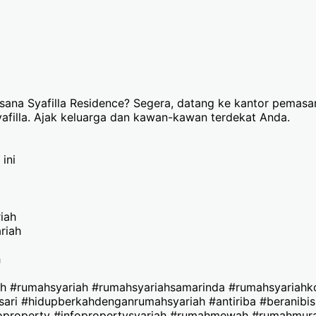
hsana Syafilla Residence? Segera, datang ke kantor pemas
afilla. Ajak keluarga dan kawan-kawan terdekat Anda.
ini
iah
riah
h
ah #rumahsyariah #rumahsyariahsamarinda #rumahsyariahk
osari #hidupberkahdenganrumahsyariah #antiriba #beranibi
oproperty #infopropertysyariah #rumahmewah #rumahmura