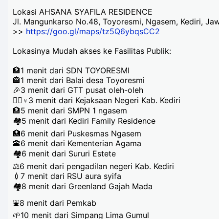
Lokasi AHSANA SYAFILA RESIDENCE
Jl. Mangunkarso No.48, Toyoresmi, Ngasem, Kediri, Ja
>>
https://goo.gl/maps/tz5Q6ybqsCC2
Lokasinya Mudah akses ke Fasilitas Publik:
🏦1 menit dari SDN TOYORESMI
🏤1 menit dari Balai desa Toyoresmi
🎉3 menit dari GTT pusat oleh-oleh
🕵🏻♀3 menit dari Kejaksaan Negeri Kab. Kediri
🏦5 menit dari SMPN 1 ngasem
🏘5 menit dari Kediri Family Residence
🏥6 menit dari Puskesmas Ngasem
🕋6 menit dari Kementerian Agama
🏘6 menit dari Sururi Estete
⚖6 menit dari pengadilan negeri Kab. Kediri
💉7 menit dari RSU aura syifa
🏘8 menit dari Greenland Gajah Mada
⛲8 menit dari Pemkab
🌱10 menit dari Simpang Lima Gumul