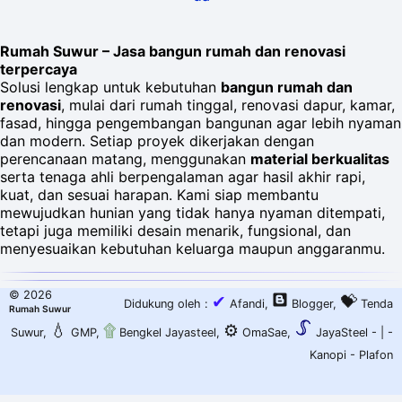
Rumah Suwur – Jasa bangun rumah dan renovasi
terpercaya
Solusi lengkap untuk kebutuhan
bangun rumah dan
renovasi
, mulai dari rumah tinggal, renovasi dapur, kamar,
fasad, hingga pengembangan bangunan agar lebih nyaman
dan modern. Setiap proyek dikerjakan dengan
perencanaan matang, menggunakan
material berkualitas
serta tenaga ahli berpengalaman agar hasil akhir rapi,
kuat, dan sesuai harapan. Kami siap membantu
mewujudkan hunian yang tidak hanya nyaman ditempati,
tetapi juga memiliki desain menarik, fungsional, dan
menyesuaikan kebutuhan keluarga maupun anggaranmu.
©
2026
✔
💝
Didukung oleh :
Afandi
,
Blogger
,
Tenda
Rumah Suwur
💧
۩
⚙️
Suwur
,
GMP
,
Bengkel Jayasteel
,
OmaSae
,
JayaSteel -
| -
Kanopi
-
Plafon